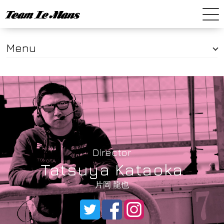
Menu
Home
News
SUPER GT
SUPER FORMULA
Director
Company
Tatsuya Kataoka
片岡 龍也