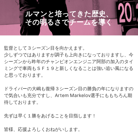
ルマンと培ってきた歴史、
その明るさでチームを導く
監督として３シーズン目を向かえます。
少しずつではありますが調子も上向きになっておりますし、今
シーズンから昨年のチャンピオンエンジニア阿部の加入のタイ
ミングで車両もＳＦ１９と新しくなることは強い追い風になる
と思っております。
ドライバーの大嶋も復帰３シーズン目の勝負の年になりますの
で気合いも充分ですし、Artem Markelov選手にももちろん期
待しております。
先ずは早く１勝をあげることを目指します！
皆様、応援よろしくおねがいします。